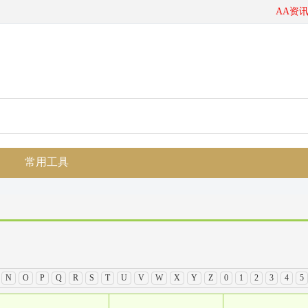
AA资讯
常用工具
N
O
P
Q
R
S
T
U
V
W
X
Y
Z
0
1
2
3
4
5