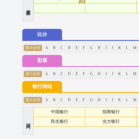
世界杯
比分
显示全部
A
B
C
D
E
F
G
H
I
J
K
L
M
彩票
显示全部
A
B
C
D
E
F
G
H
I
J
K
L
M
银行网站
显示全部
A
B
C
D
E
F
G
H
I
J
K
L
M
中国银行
招商银行
民生银行
光大银行
国内