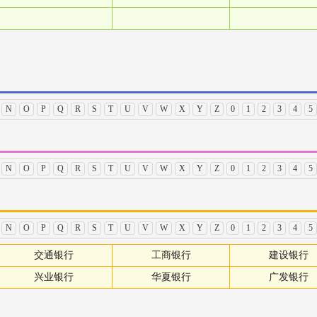
N
O
P
Q
R
S
T
U
V
W
X
Y
Z
0
1
2
3
4
5
N
O
P
Q
R
S
T
U
V
W
X
Y
Z
0
1
2
3
4
5
N
O
P
Q
R
S
T
U
V
W
X
Y
Z
0
1
2
3
4
5
交通银行
工商银行
建设银行
兴业银行
华夏银行
广发银行