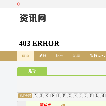
首页
足球
比分
彩票
银行网站
足球
显示全部
A
B
C
D
E
F
G
H
I
J
K
L
M
皇冠 👑